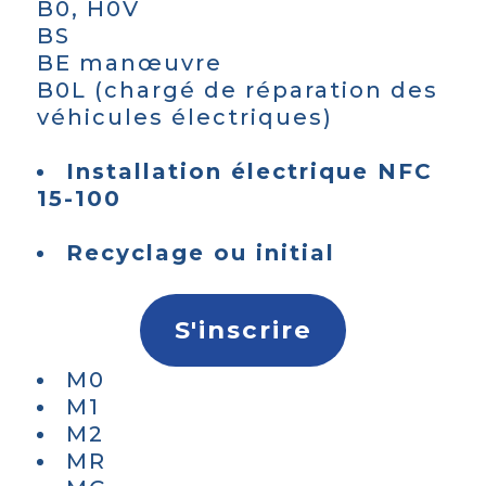
B0, H0V
BS
BE manœuvre
B0L (chargé de réparation des
véhicules électriques)
Installation électrique NFC
15-100
Recyclage ou initial
S'inscrire
M0
M1
M2
MR