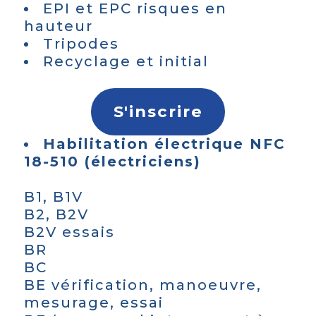
EPI et EPC risques en
hauteur
Tripodes
Recyclage et initial
S'inscrire
Habilitation électrique NFC
18-510 (électriciens)
B1, B1V
B2, B2V
B2V essais
BR
BC
BE vérification, manoeuvre,
mesurage, essai